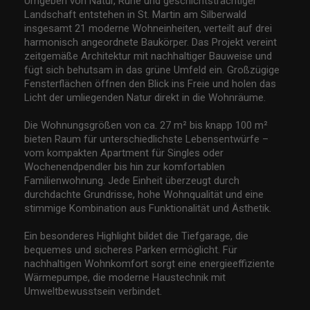
Umgeben von Natur, Ruhe und geschichtsträchtiger
Landschaft entstehen in St. Martin am Silberwald
insgesamt 21 moderne Wohneinheiten, verteilt auf drei
harmonisch angeordnete Baukörper. Das Projekt vereint
zeitgemäße Architektur mit nachhaltiger Bauweise und
fügt sich behutsam in das grüne Umfeld ein. Großzügige
Fensterflächen öffnen den Blick ins Freie und holen das
Licht der umliegenden Natur direkt in die Wohnräume.
Die Wohnungsgrößen von ca. 27 m² bis knapp 100 m²
bieten Raum für unterschiedlichste Lebensentwürfe –
vom kompakten Apartment für Singles oder
Wochenendpendler bis hin zur komfortablen
Familienwohnung. Jede Einheit überzeugt durch
durchdachte Grundrisse, hohe Wohnqualität und eine
stimmige Kombination aus Funktionalität und Ästhetik.
Ein besonderes Highlight bildet die Tiefgarage, die
bequemes und sicheres Parken ermöglicht. Für
nachhaltigen Wohnkomfort sorgt eine energieeffiziente
Wärmepumpe, die moderne Haustechnik mit
Umweltbewusstsein verbindet.