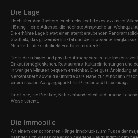
Die Lage
Hoch über den Dächern Innsbrucks liegt dieses exklusive Villenv
Hötting – eine Adresse, die höchste Ansprüche an Wohnqualitä
Die erhöhte Lage bietet einen atemberaubenden Panoramablick
Stadtbild, das glitzernde Inn-Tal und die imposante Bergkuliss
Nordkette, die sich direkt vor Ihnen erstreckt.
Trotz der ruhigen und privaten Atmosphäre ist die Innsbrucker 
Einkaufsmöglichkeiten, Restaurants, Kultureinrichtungen und d
in wenigen Minuten bequem erreichbar. Eine gute Anbindung an
Verkehrsnetz sowie die unmittelbare Nähe zur Autobahn mache
einem idealen Ausgangspunkt für Pendler und Reiselustige.
Eine Lage, die Prestige, Naturverbundenheit und urbane Lebensq
Weise vereint.
Die Immobilie
An einem der schönsten Hänge Innsbrucks, am Fusse der maje
befindet sich dieses malerisch gelegene Baugrundstück im belie