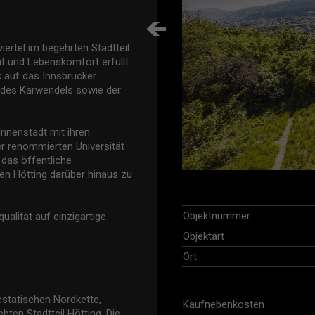
iertel im begehrten Stadtteil
t und Lebenskomfort erfüllt.
 auf das Innsbrucker
e des Karwendels sowie der
Innenstadt mit ihren
er renommierten Universität
 das öffentliche
n Hötting darüber hinaus zu
Objektnummer
ualität auf einzigartige
Objektart
Ort
stätischen Nordkette,
Kaufnebenkosten
bten Stadtteil Hötting. Die