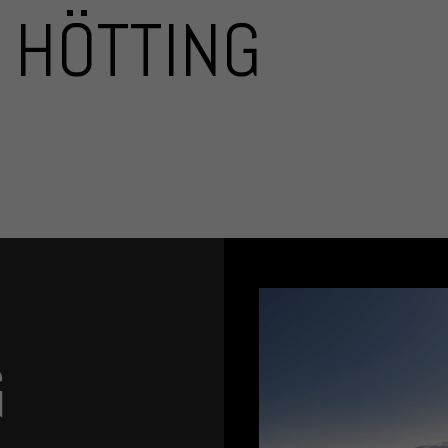
 HÖTTING
G