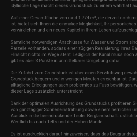
idyllische Lage macht dieses Grundstück zu einem wahrhaft 
Auf einer Gesamtfläche von rund 1.774 m², die derzeit noch m
ist, bietet sich Ihnen die einmalige Möglichkeit, Ihr persönlic
verwirklichen und ein neues Kapitel in Ihrem Leben aufzuschlag
Sämtliche notwendigen Anschlüsse für Wasser und Strom sind b
Parzelle vorhanden, sodass einer zügigen Realisierung Ihres B
Hinsicht nichts im Wege steht. Lediglich der Kanal muss noch
gibt es aber 3 Punkte in unmittelbarer Umgebung dafür.
Die Zufahrt zum Grundstück ist über einen Servitutsweg gewäh
Grundstück bequem und in wenigen Minuten erreichbar ist. Darü
alltägliche Erledigungen auch problemlos zu Fuss bewältigen, 
dieser Lage zusätzlich unterstreicht.
Dank der optimalen Ausrichtung des Grundstücks profitieren S
von ganztägiger Sonneneinstrahlung sowie einem herrlichen u
Ausblick in die beeindruckende Tiroler Berglandschaft, östlich b
Westlich bis nach Telfs und der Hohen Munde.
Es ist ausdrücklich darauf hinzuweisen, dass das Baugrundstüc